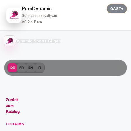
PureDynamic
GAST
Schiesssportsoftware
V0.2.4 Beta
Dynamic Sports Gilgen
DE
FR
EN
IT
Zurück
zum
Katalog
ECOAIMS