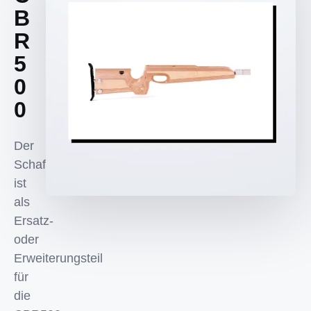
B
R
5
0
0
Der
Schaft
ist
als
Ersatz-
oder
Erweiterungsteil
für
die