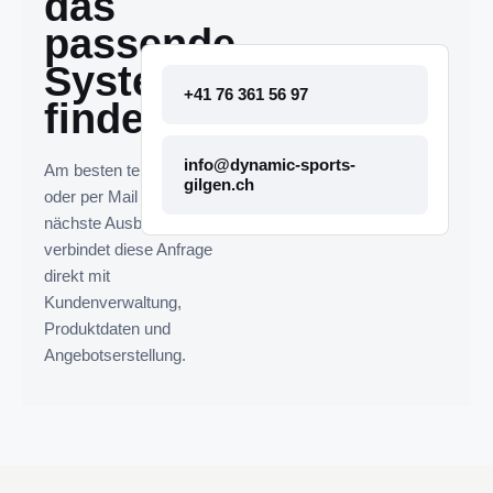
das
passende
System
+41 76 361 56 97
finden.
info@dynamic-sports-
Am besten telefonisch
gilgen.ch
oder per Mail melden. Die
nächste Ausbaustufe
verbindet diese Anfrage
direkt mit
Kundenverwaltung,
Produktdaten und
Angebotserstellung.