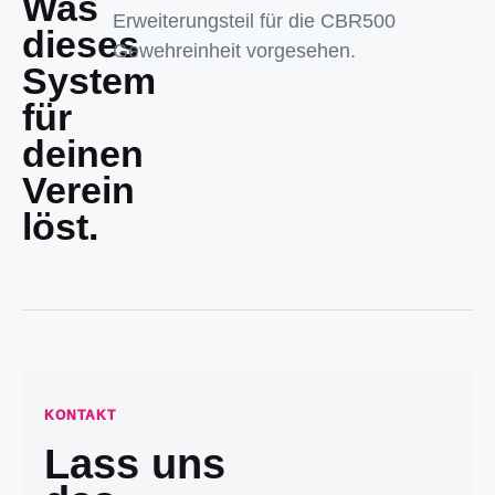
Was
Erweiterungsteil für die CBR500
dieses
Gewehreinheit vorgesehen.
System
für
deinen
Verein
löst.
KONTAKT
Lass uns