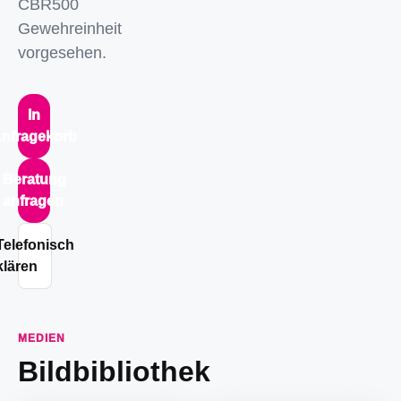
CBR500
Gewehreinheit
vorgesehen.
In
nfragekorb
Beratung
anfragen
Telefonisch
klären
MEDIEN
Bildbibliothek