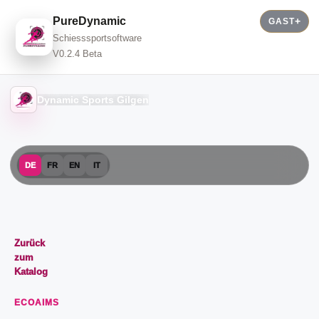
PureDynamic
GAST
Schiesssportsoftware
V0.2.4 Beta
Dynamic Sports Gilgen
DE
FR
EN
IT
Zurück
zum
Katalog
ECOAIMS