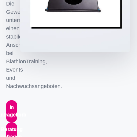
Die
Gewehrauflage
unterstuetzt
einen
stabilen
Anschlag
bei
BiathlonTraining,
Events
und
Nachwuchsangeboten.
In
nfragekorb
Beratung
anfragen