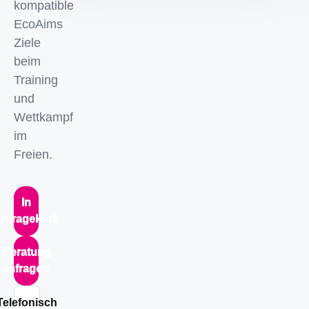
kompatible
EcoAims
Ziele
beim
Training
und
Wettkampf
im
Freien.
In
nfragekorb
Beratung
anfragen
Telefonisch