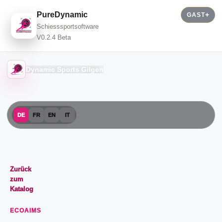
PureDynamic
GAST
Schiesssportsoftware
V0.2.4 Beta
Dynamic Sports Gilgen
DE
FR
EN
IT
Zurück
zum
Katalog
ECOAIMS