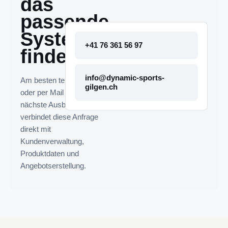
das
passende
System
+41 76 361 56 97
finden.
info@dynamic-sports-
Am besten telefonisch
gilgen.ch
oder per Mail melden. Die
nächste Ausbaustufe
verbindet diese Anfrage
direkt mit
Kundenverwaltung,
Produktdaten und
Angebotserstellung.