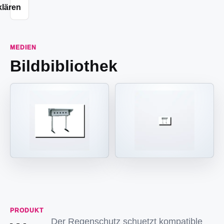
klären
MEDIEN
Bildbibliothek
PRODUKT
Der Regenschutz schuetzt kompatible