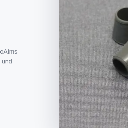
coAims
- und