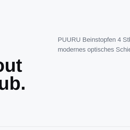
PUURU Beinstopfen 4 Stk.
modernes optisches Schies
out
ub.