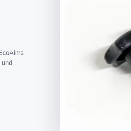
 EcoAims
- und