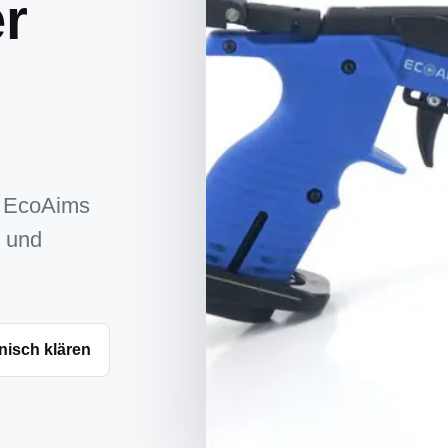
r
in EcoAims
- und
nisch klären