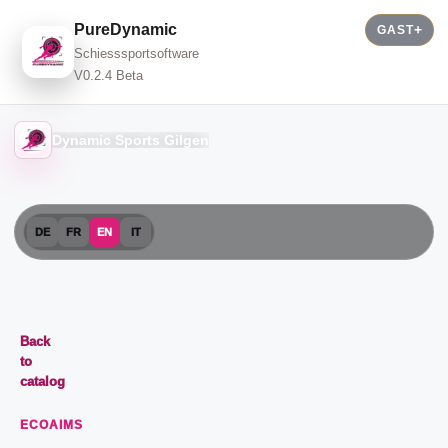
PureDynamic
GAST
Schiesssportsoftware
V0.2.4 Beta
Dynamic Sports Gilgen
DE
FR
EN
IT
Back
to
catalog
ECOAIMS