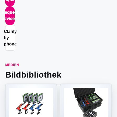
Request
advice
Clarify
by
phone
MEDIEN
Bildbibliothek