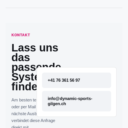
KONTAKT
Lass uns
das
passende
System
+41 76 361 56 97
finden.
info@dynamic-sports-
Am besten telefonisch
gilgen.ch
oder per Mail melden. Die
nächste Ausbaustufe
verbindet diese Anfrage
direkt mit