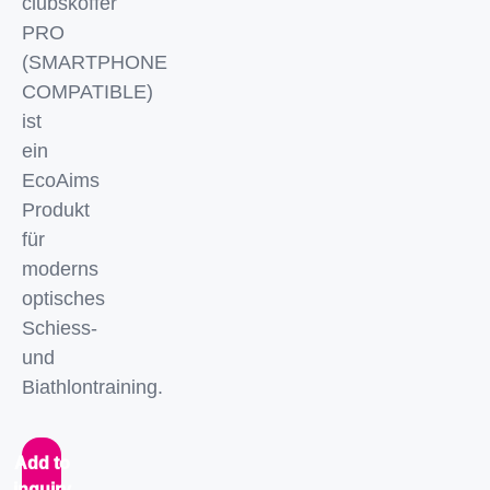
clubskoffer
PRO
(SMARTPHONE
COMPATIBLE)
ist
ein
EcoAims
Produkt
für
moderns
optisches
Schiess-
und
Biathlontraining.
Add to
inquiry