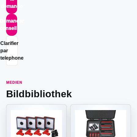
demande
Demander
conseil
Clarifier
par
telephone
MEDIEN
Bildbibliothek