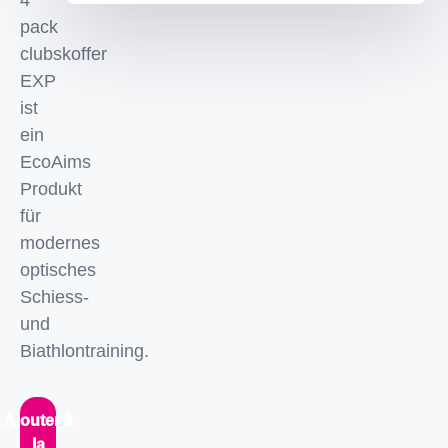
4
pack
clubskoffer
EXP
ist
ein
EcoAims
Produkt
für
modernes
optisches
Schiess-
und
Biathlontraining.
Ajouter à
la