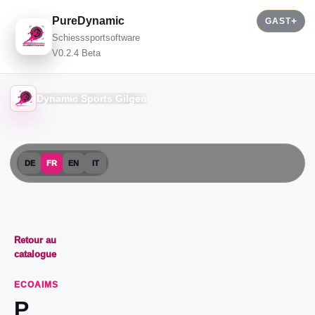
PureDynamic
GAST
Schiesssportsoftware
V0.2.4 Beta
Dynamic Sports Gilgen
DE
FR
EN
IT
Retour au
catalogue
ECOAIMS
P