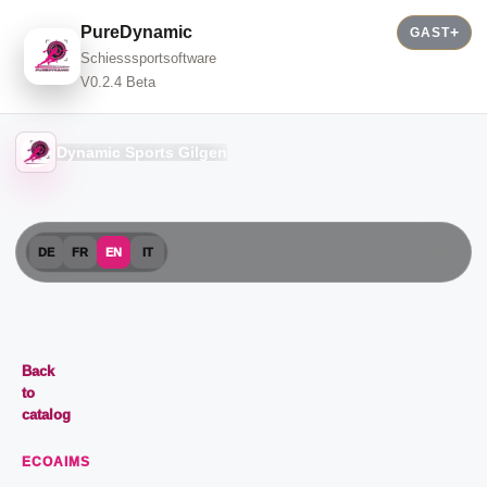
PureDynamic
GAST
Schiesssportsoftware
V0.2.4 Beta
Dynamic Sports Gilgen
DE
FR
EN
IT
Back
to
catalog
ECOAIMS