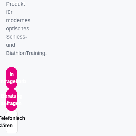
Produkt
für
modernes
optisches
Schiess-
und
BiathlonTraining.
In
nfragekorb
Beratung
anfragen
Telefonisch
klären