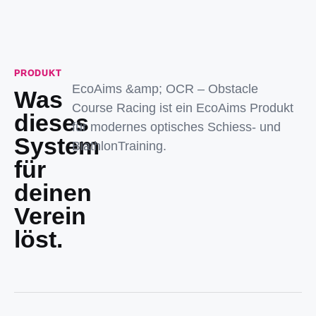
PRODUKT
EcoAims &amp; OCR – Obstacle
Was
Course Racing ist ein EcoAims Produkt
dieses
für modernes optisches Schiess- und
System
BiathlonTraining.
für
deinen
Verein
löst.