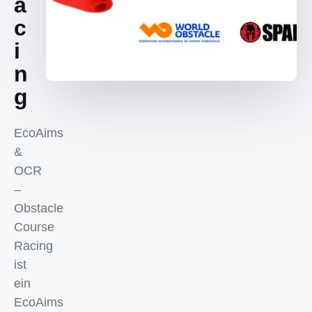
a
c
i
n
g
EcoAims
&
OCR
–
Obstacle
Course
Racing
ist
ein
EcoAims