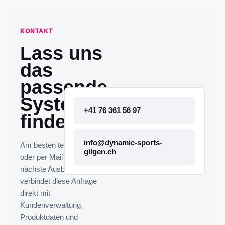
KONTAKT
Lass uns
das
passende
System
+41 76 361 56 97
finden.
info@dynamic-sports-
Am besten telefonisch
gilgen.ch
oder per Mail melden. Die
nächste Ausbaustufe
verbindet diese Anfrage
direkt mit
Kundenverwaltung,
Produktdaten und