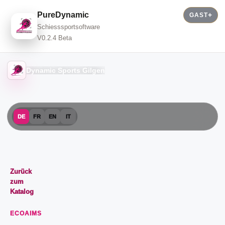
PureDynamic
GAST
Schiesssportsoftware
V0.2.4 Beta
Dynamic Sports Gilgen
DE
FR
EN
IT
Zurück
zum
Katalog
ECOAIMS