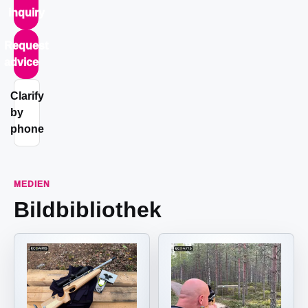
inquiry
Request
advice
Clarify
by
phone
MEDIEN
Bildbibliothek