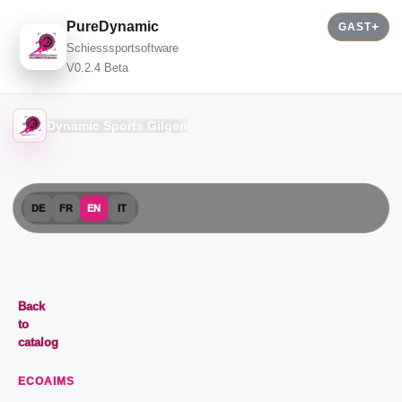
PureDynamic
GAST
Schiesssportsoftware
V0.2.4 Beta
Dynamic Sports Gilgen
DE
FR
EN
IT
Back
to
catalog
ECOAIMS