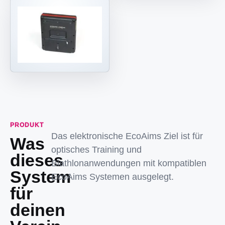
PRODUKT
Das elektronische EcoAims Ziel ist für
Was
optisches Training und
dieses
Biathlonanwendungen mit kompatiblen
System
EcoAims Systemen ausgelegt.
für
deinen