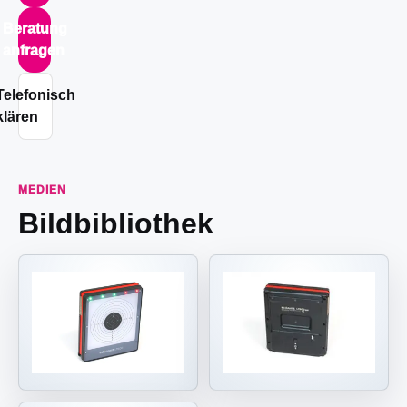
Beratung
anfragen
Telefonisch
klären
MEDIEN
Bildbibliothek