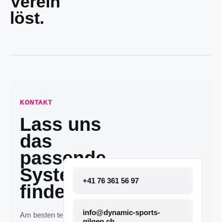
Verein
löst.
KONTAKT
Lass uns
das
passende
System
+41 76 361 56 97
finden.
info@dynamic-sports-
Am besten telefonisch
gilgen.ch