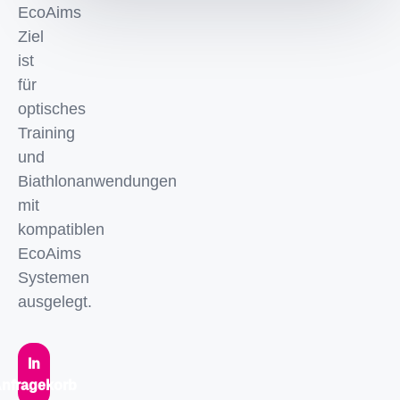
EcoAims
Ziel
ist
für
optisches
Training
und
Biathlonanwendungen
mit
kompatiblen
EcoAims
Systemen
ausgelegt.
In
nfragekorb