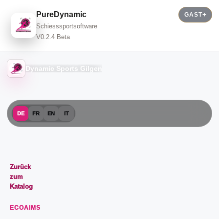
PureDynamic
GAST
Schiesssportsoftware
V0.2.4 Beta
Dynamic Sports Gilgen
DE
FR
EN
IT
Zurück
zum
Katalog
ECOAIMS