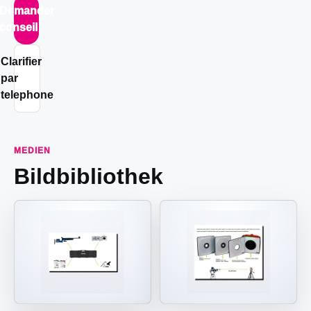
Demander
conseil
Clarifier
par
telephone
MEDIEN
Bildbibliothek