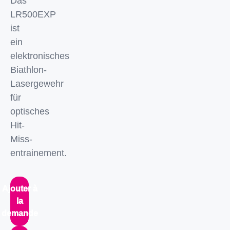
Das
LR500EXP
ist
ein
elektronisches
Biathlon-
Lasergewehr
für
optisches
Hit-
Miss-
entrainement.
Ajouter à
la
demande