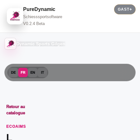
PureDynamic
GAST
Schiesssportsoftware
V0.2.4 Beta
Dynamic Sports Gilgen
DE
FR
EN
IT
Retour au
catalogue
ECOAIMS
L