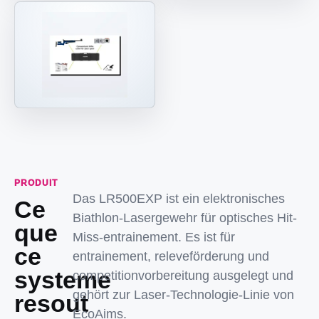
PRODUIT
Das LR500EXP ist ein elektronisches
Ce
Biathlon-Lasergewehr für optisches Hit-
que
Miss-entrainement. Es ist für
ce
entrainement, releveförderung und
systeme
competitionvorbereitung ausgelegt und
gehört zur Laser-Technologie-Linie von
resout
EcoAims.