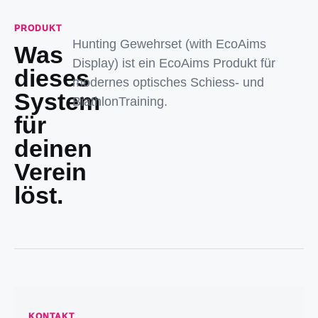
PRODUKT
Hunting Gewehrset (with EcoAims
Was
Display) ist ein EcoAims Produkt für
dieses
modernes optisches Schiess- und
System
BiathlonTraining.
für
deinen
Verein
löst.
KONTAKT