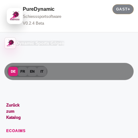
PureDynamic
GAST
Schiesssportsoftware
V0.2.4 Beta
Dynamic Sports Gilgen
DE
FR
EN
IT
Zurück
zum
Katalog
ECOAIMS