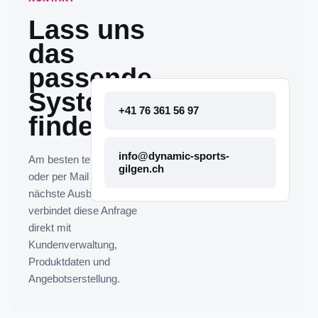
Lass uns
das
passende
System
+41 76 361 56 97
finden.
info@dynamic-sports-
Am besten telefonisch
gilgen.ch
oder per Mail melden. Die
nächste Ausbaustufe
verbindet diese Anfrage
direkt mit
Kundenverwaltung,
Produktdaten und
Angebotserstellung.