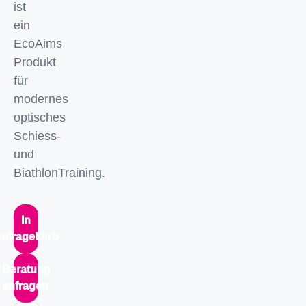
ist
ein
EcoAims
Produkt
für
modernes
optisches
Schiess-
und
BiathlonTraining.
In
nfragekorb
Beratung
anfragen