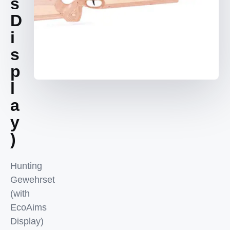
s
D
i
s
p
l
a
y
)
Hunting
Gewehrset
(with
EcoAims
Display)