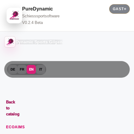
PureDynamic
GAST
Schiesssportsoftware
V0.2.4 Beta
Dynamic Sports Gilgen
DE
FR
EN
IT
Back
to
catalog
ECOAIMS