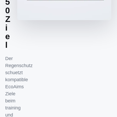
5
0
Z
i
e
l
Der
Regenschutz
schuetzt
kompatible
EcoAims
Ziele
beim
training
und