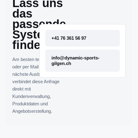
Lass uns
das
passende
System
+41 76 361 56 97
finden.
info@dynamic-sports-
Am besten telefonisch
gilgen.ch
oder per Mail melden. Die
nächste Ausbaustufe
verbindet diese Anfrage
direkt mit
Kundenverwaltung,
Produktdaten und
Angebotserstellung.