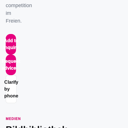
competition
im
Freien.
Add to
inquiry
Request
advice
Clarify
by
phone
MEDIEN