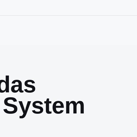
das
 System