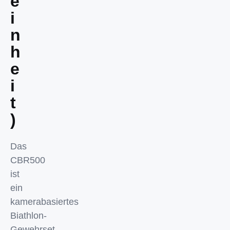
e
i
n
h
e
i
t
)
Das
CBR500
ist
ein
kamerabasiertes
Biathlon-
Gewehrset