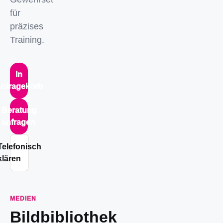
für
präzises
Training.
In
nfragekorb
Beratung
anfragen
Telefonisch
klären
MEDIEN
Bildbibliothek