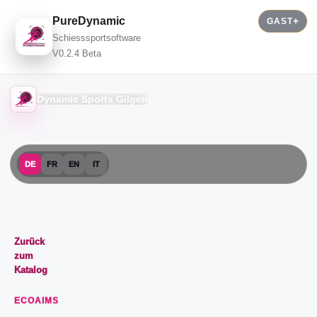
PureDynamic
GAST
Schiesssportsoftware
V0.2.4 Beta
Dynamic Sports Gilgen
DE
FR
EN
IT
Zurück
zum
Katalog
ECOAIMS