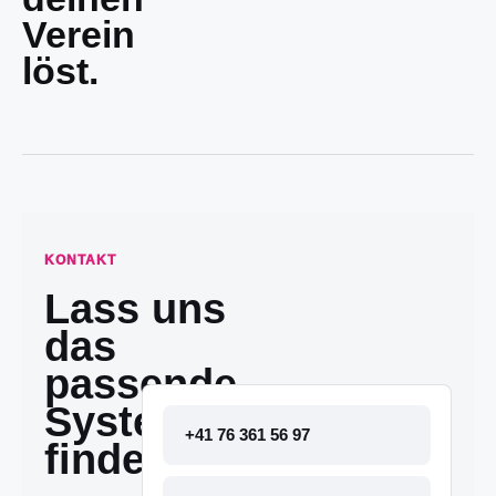
Verein
löst.
KONTAKT
Lass uns
das
passende
System
+41 76 361 56 97
finden.