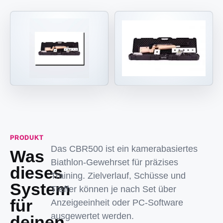
PRODUKT
Das CBR500 ist ein kamerabasiertes
Was
Biathlon-Gewehrset für präzises
dieses
Training. Zielverlauf, Schüsse und
System
Treffer können je nach Set über
für
Anzeigeeinheit oder PC-Software
ausgewertet werden.
deinen