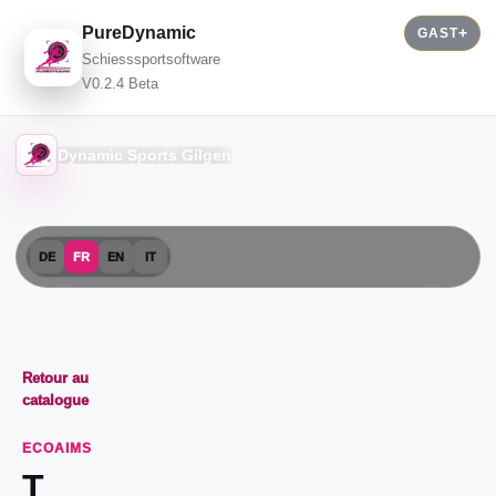
PureDynamic
GAST
Schiesssportsoftware
V0.2.4 Beta
Dynamic Sports Gilgen
DE
FR
EN
IT
Retour au
catalogue
ECOAIMS
T