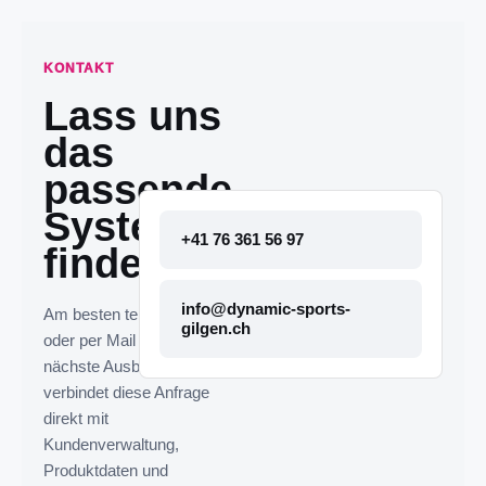
KONTAKT
Lass uns
das
passende
System
+41 76 361 56 97
finden.
info@dynamic-sports-
Am besten telefonisch
gilgen.ch
oder per Mail melden. Die
nächste Ausbaustufe
verbindet diese Anfrage
direkt mit
Kundenverwaltung,
Produktdaten und