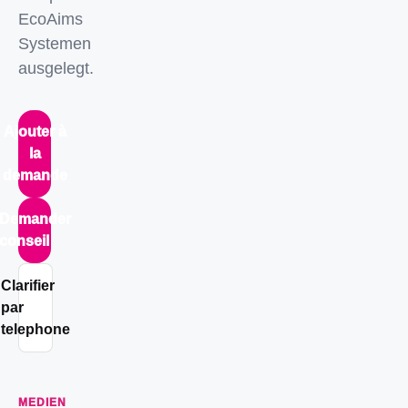
EcoAims
Systemen
ausgelegt.
Ajouter à
la
demande
Demander
conseil
Clarifier
par
telephone
MEDIEN