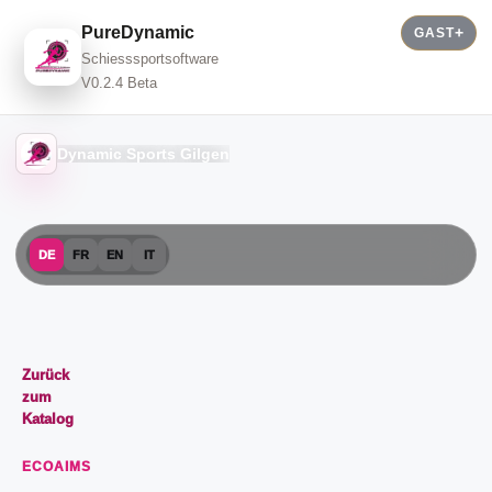
PureDynamic
GAST
Schiesssportsoftware
V0.2.4 Beta
Dynamic Sports Gilgen
DE
FR
EN
IT
Zurück
zum
Katalog
ECOAIMS