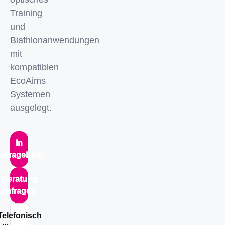
Training
und
Biathlonanwendungen
mit
kompatiblen
EcoAims
Systemen
ausgelegt.
In
nfragekorb
Beratung
anfragen
Telefonisch