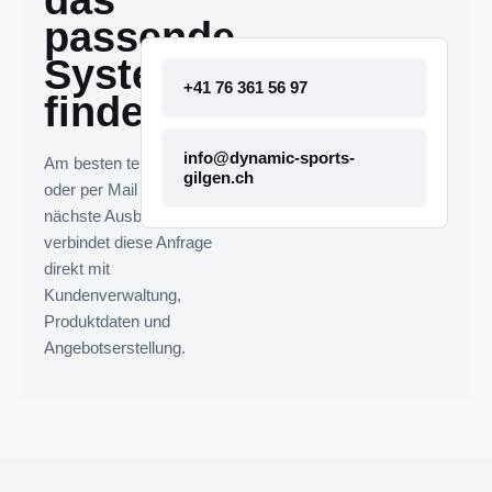
das
passende
System
+41 76 361 56 97
finden.
info@dynamic-sports-
Am besten telefonisch
gilgen.ch
oder per Mail melden. Die
nächste Ausbaustufe
verbindet diese Anfrage
direkt mit
Kundenverwaltung,
Produktdaten und
Angebotserstellung.