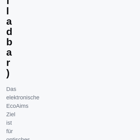
f
l
a
d
b
a
r
)
Das
elektronische
EcoAims
Ziel
ist
für
optisches