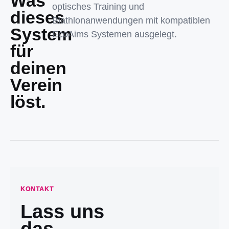
Was
optisches Training und
dieses
Biathlonanwendungen mit kompatiblen
System
EcoAims Systemen ausgelegt.
für
deinen
Verein
löst.
KONTAKT
Lass uns