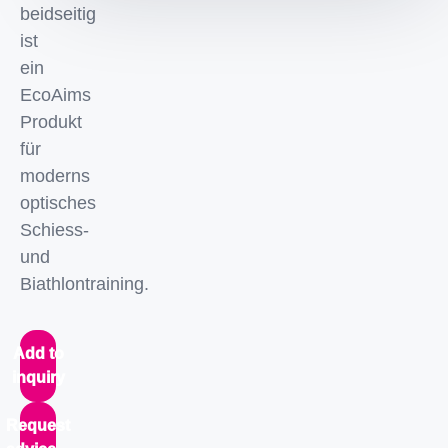
beidseitig
ist
ein
EcoAims
Produkt
für
moderns
optisches
Schiess-
und
Biathlontraining.
Add to
inquiry
Request