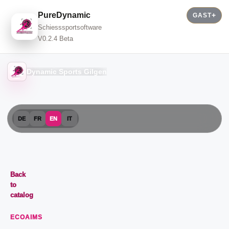
PureDynamic
GAST
Schiesssportsoftware
V0.2.4 Beta
Dynamic Sports Gilgen
DE
FR
EN
IT
Back
to
catalog
ECOAIMS