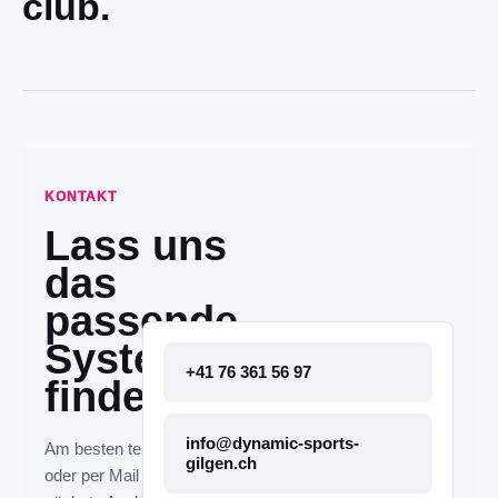
club.
KONTAKT
Lass uns
das
passende
System
+41 76 361 56 97
finden.
info@dynamic-sports-
Am besten telefonisch
gilgen.ch
oder per Mail melden. Die