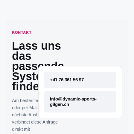
KONTAKT
Lass uns
das
passende
System
+41 76 361 56 97
finden.
info@dynamic-sports-
Am besten telefonisch
gilgen.ch
oder per Mail melden. Die
nächste Ausbaustufe
verbindet diese Anfrage
direkt mit