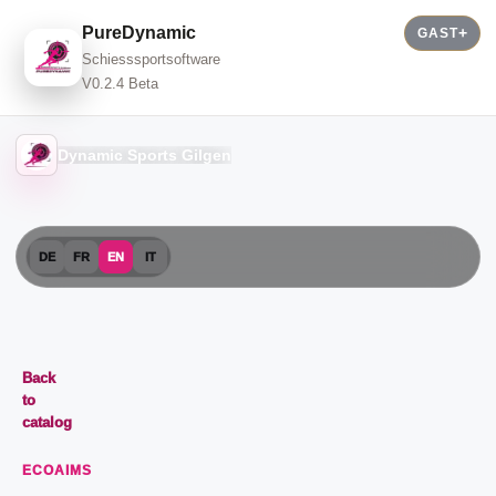
PureDynamic
GAST
Schiesssportsoftware
V0.2.4 Beta
Dynamic Sports Gilgen
DE
FR
EN
IT
Back
to
catalog
ECOAIMS