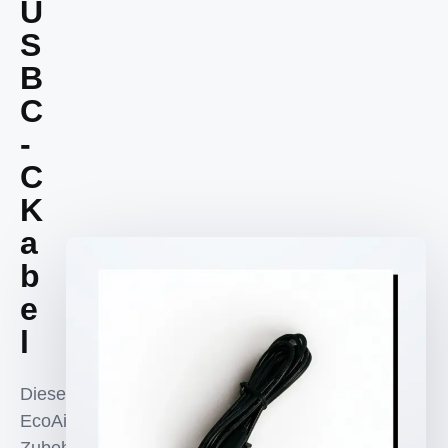
U
S
B
C
-
C
K
a
b
e
l
Diese
EcoAims