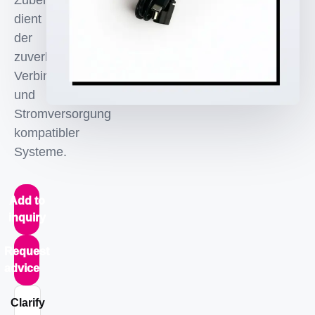
Zubehörkomponente
dient
der
zuverlaessigen
Verbindung
und
Stromversorgung
kompatibler
Systeme.
Add to
inquiry
Request
advice
Clarify