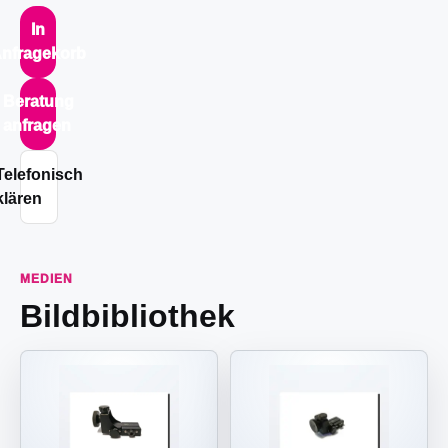
In
nfragekorb
Beratung
anfragen
Telefonisch
klären
MEDIEN
Bildbibliothek