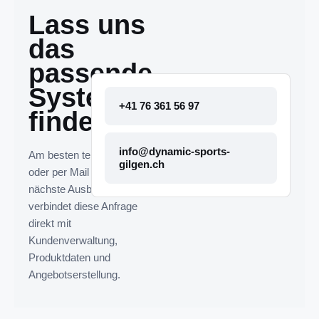
Lass uns
das
passende
System
+41 76 361 56 97
finden.
info@dynamic-sports-
Am besten telefonisch
gilgen.ch
oder per Mail melden. Die
nächste Ausbaustufe
verbindet diese Anfrage
direkt mit
Kundenverwaltung,
Produktdaten und
Angebotserstellung.