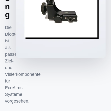
n
g
Die
Dioptervisierung
ist
als
passende
Ziel-
und
Visierkomponente
für
EcoAims
Systeme
vorgesehen.