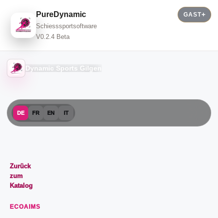
PureDynamic
GAST
Schiesssportsoftware
V0.2.4 Beta
Dynamic Sports Gilgen
DE
FR
EN
IT
Zurück
zum
Katalog
ECOAIMS