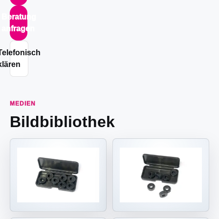
Beratung
anfragen
Telefonisch
klären
MEDIEN
Bildbibliothek