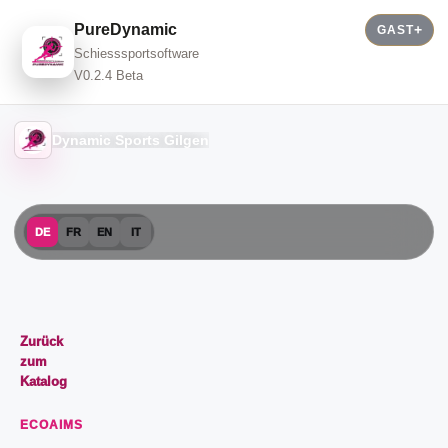
PureDynamic
GAST
Schiesssportsoftware
V0.2.4 Beta
Dynamic Sports Gilgen
DE
FR
EN
IT
Zurück
zum
Katalog
ECOAIMS