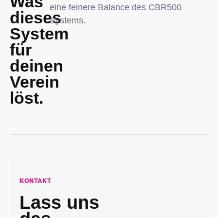
Was
eine feinere Balance des CBR500
dieses
Systems.
System
für
deinen
Verein
löst.
KONTAKT
Lass uns