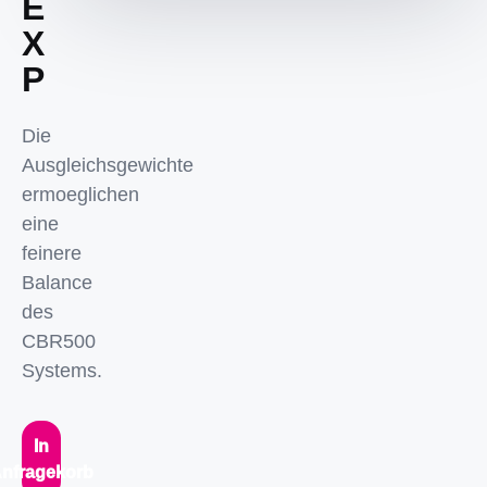
E
X
P
Die
Ausgleichsgewichte
ermoeglichen
eine
feinere
Balance
des
CBR500
Systems.
In
nfragekorb