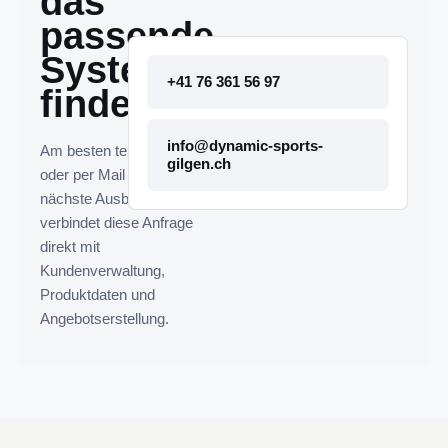
das
passende
System
+41 76 361 56 97
finden.
info@dynamic-sports-
Am besten telefonisch
gilgen.ch
oder per Mail melden. Die
nächste Ausbaustufe
verbindet diese Anfrage
direkt mit
Kundenverwaltung,
Produktdaten und
Angebotserstellung.