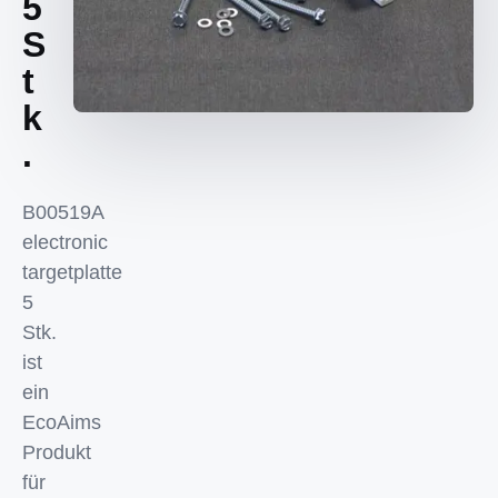
5
S
t
k
.
B00519A
electronic
targetplatte
5
Stk.
ist
ein
EcoAims
Produkt
für