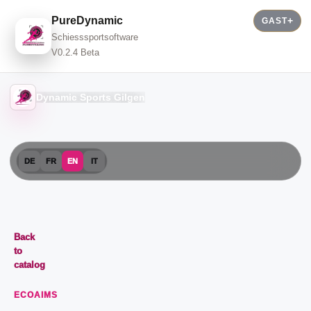
PureDynamic
GAST
Schiesssportsoftware
V0.2.4 Beta
Dynamic Sports Gilgen
DE
FR
EN
IT
Back
to
catalog
ECOAIMS