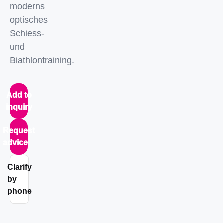
moderns
optisches
Schiess-
und
Biathlontraining.
Add to
inquiry
Request
advice
Clarify
by
phone