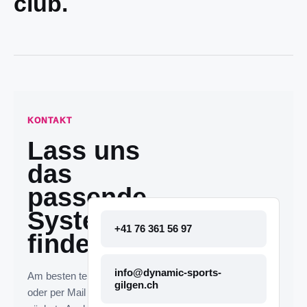
club.
KONTAKT
Lass uns
das
passende
System
+41 76 361 56 97
finden.
info@dynamic-sports-
Am besten telefonisch
gilgen.ch
oder per Mail melden. Die