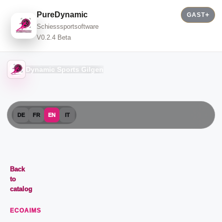
PureDynamic
GAST
Schiesssportsoftware
V0.2.4 Beta
Dynamic Sports Gilgen
DE
FR
EN
IT
Back
to
catalog
ECOAIMS