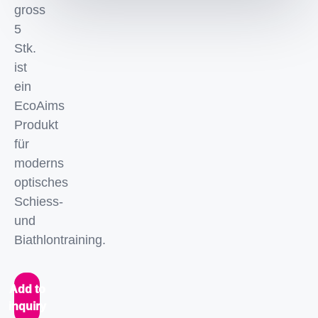
gross
5
Stk.
ist
ein
EcoAims
Produkt
für
moderns
optisches
Schiess-
und
Biathlontraining.
Add to
inquiry