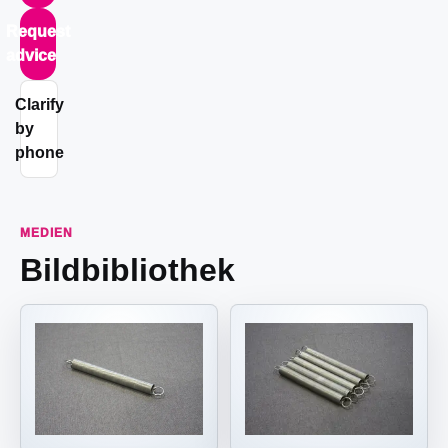
Request
advice
Clarify
by
phone
MEDIEN
Bildbibliothek