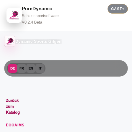
PureDynamic
GAST
Schiesssportsoftware
V0.2.4 Beta
Dynamic Sports Gilgen
DE
FR
EN
IT
Zurück
zum
Katalog
ECOAIMS