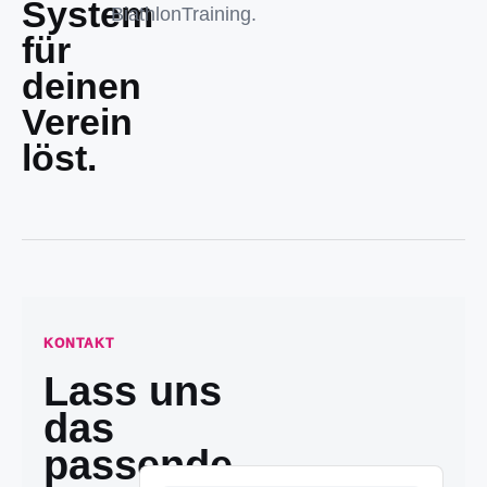
System
BiathlonTraining.
für
deinen
Verein
löst.
KONTAKT
Lass uns
das
passende